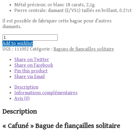
Métal précieux: or blanc 18 carats, 2,1g
Pierre centrale: diamant (E/VS1) taillés en brillant, 0.27ct
Il est possible de fabriquer cette bague pour d’autres
diamants.
quantité
de
Add to wishlist
"Cafuné"
UGS :
111002
Catégorie :
Bagues de fiançailles solitaire
Bague
de
Share on Twitter
fiançailles
Share on Facebook
solitaire
Pin this product
Share via Email
Description
Informations complémentaires
Avis (0)
Description
« Cafuné » Bague de fiançailles solitaire