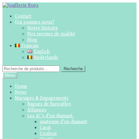
Skip
Skip
to
to
Contact
navigation
content
Qui sommes nous?
Notre histoire
Nos normes de qualité
Blog
Français
English
Nederlands
Recherche
Recherche
pour :
Menu
Home
News
Mariages & Engagements
Bagues de fiançailles
Alliances
Les 4C’s d’un diamant.
anatomie d’un diamant
Carat
Couleur