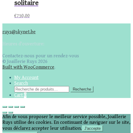
solitaire
€
750,00
ruys@skynet.be
Heures d'ouverture:
Contactez-nous pour un rendez-vous
© Joaillerie Ruys 2026
Built with WooCommerce
.
My Account
Search
Recherche
Recherche
pour :
Cart
0
Afin de vous proposer le meilleur service possible, Joaillerie
Ruys utilise des cookies. En continuant de naviguer sur le site,
vous déclarez accepter leur utilisation.
J'accepte