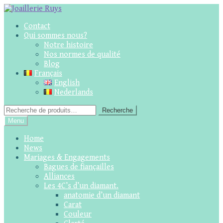
Skip
Skip
to
to
Contact
navigation
content
Qui sommes nous?
Notre histoire
Nos normes de qualité
Blog
Français
English
Nederlands
Recherche
Recherche
pour :
Menu
Home
News
Mariages & Engagements
Bagues de fiançailles
Alliances
Les 4C’s d’un diamant.
anatomie d’un diamant
Carat
Couleur