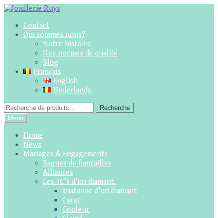
Skip
Skip
to
to
Contact
navigation
content
Qui sommes nous?
Notre histoire
Nos normes de qualité
Blog
Français
English
Nederlands
Recherche
Recherche
pour :
Menu
Home
News
Mariages & Engagements
Bagues de fiançailles
Alliances
Les 4C’s d’un diamant.
anatomie d’un diamant
Carat
Couleur